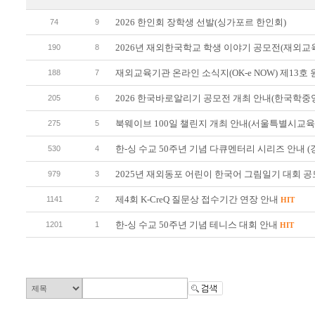
2026 한인회 장학생 선발(싱가포르 한인회)
74
9
2026년 재외한국학교 학생 이야기 공모전(재외
190
8
재외교육기관 온라인 소식지(OK-e NOW) 제13
188
7
2026 한국바로알리기 공모전 개최 안내(한국학
205
6
북웨이브 100일 챌린지 개최 안내(서울특별시교
275
5
한-싱 수교 50주년 기념 다큐멘터리 시리즈 안내 (
530
4
2025년 재외동포 어린이 한국어 그림일기 대회 
979
3
제4회 K-CreQ 질문상 접수기간 연장 안내
1141
2
HIT
한-싱 수교 50주년 기념 테니스 대회 안내
1201
1
HIT