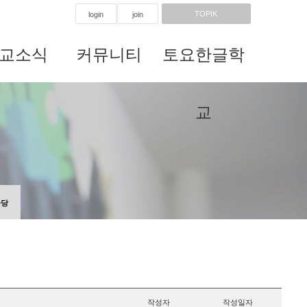
TOPIK
login
join
교소식
커뮤니티
토요한글학
교
마당
작성자
작성일자