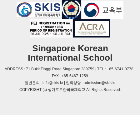
Singapore Korean
International School
ADDRESS : 71 Bukit Tinggi Road Singapore 289759 | TEL : +65-6741-0778 |
FAX : +65-6467-1259
일반문의 : info@skis.kr | 입학상담 : admission@skis.kr
COPYRIGHT (c) 싱가포르한국국제학교 All Rights Reserved.