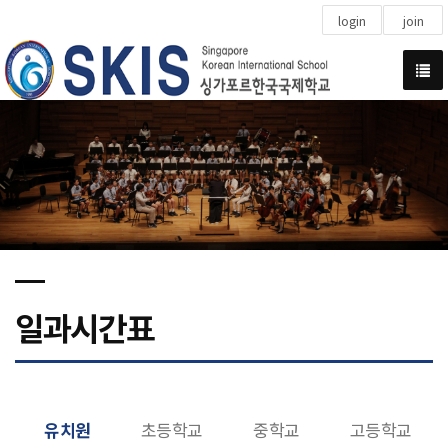
login
join
일과시간표
유치원
초등학교
중학교
고등학교