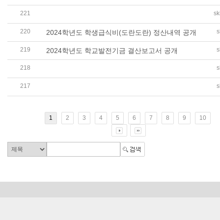
221
sk
2024학년도 세입세출 결산서 공개(학교회계, 법인회계)
220
s
2024학년도 학생급식비(도란도란) 정산내역 공개
219
s
2024학년도 학교발전기금 결산보고서 공개
218
s
2024학년도 2학기 수익자부담경비 (유초중고 CCA, 현장
217
s
2025학년도 예산서(학교회계, 법인회계,학교발전기금) 
1
2
3
4
5
6
7
8
9
10