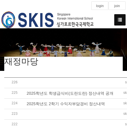
login
join
재정마당
226
s
2025학년도 결산서 공개(학교회계, 법인회계, 학교발전기
225
sk
2025학년도 학생급식비(도란도란) 정산내역 공개
224
sk
2025학년도 2학기 수익자부담경비 정산내역
223
sk
2026학년도 예산서(학교회계, 법인회계,학교발전기금) 
222
s
2025학년도 1학기 수익자부담경비 (유초중고 CCA) 정