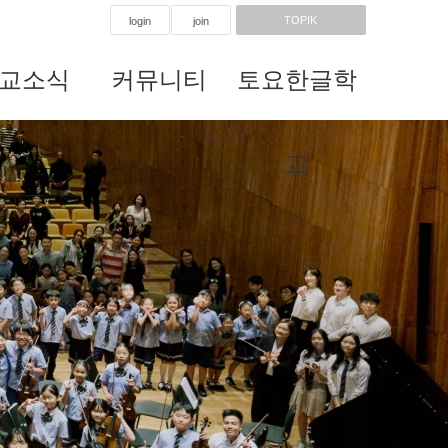
TOPIK
login
join
교소식
커뮤니티
토요한글학
Next
교