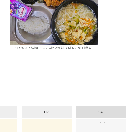
7.17:쌀밥,잔치국수,팝콘치킨&케찹,조미김가루,배추김..
FRI
SAT
1
6.19