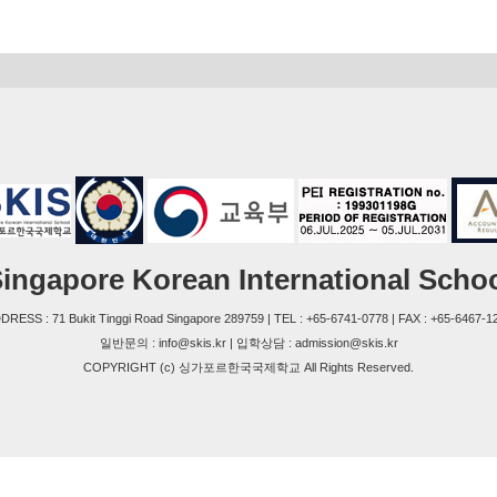
ingapore Korean International Scho
DRESS : 71 Bukit Tinggi Road Singapore 289759 | TEL : +65-6741-0778 | FAX : +65-6467-1
일반문의 : info@skis.kr | 입학상담 : admission@skis.kr
COPYRIGHT (c) 싱가포르한국국제학교 All Rights Reserved.