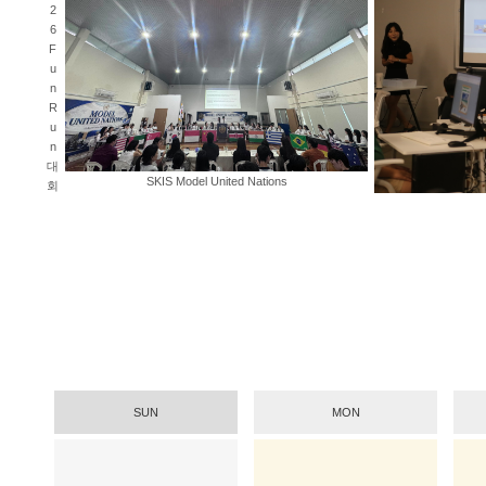
2
6
F
u
n
R
u
n
대
SKIS Model United Nations
회
SUN
MON