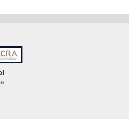
ol
259