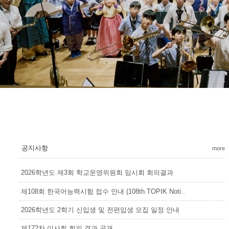
공지사항
more
2026학년도 제3회 학교운영위원회 임시회 회의결과
제108회 한국어능력시험 접수 안내 (108th TOPIK Noti..
2026학년도 2학기 신입생 및 전편입생 모집 일정 안내
제172차 이사회 회의 결과 공개