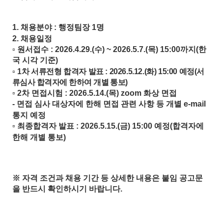
1.
채용분야
:
행정팀장
1
명
2.
채용일정
▫
원서접수
: 2026.4.29.(
수
) ~ 2026.5.7.(
목
) 15:00
까지
(
한
국 시각 기준
)
▫
1
차 서류전형 합격자 발표
: 2026.5.12.(
화
) 15:00
예정
(
서
류심사 합격자에 한하여 개별 통보
)
▫
2
차 면접시험
: 2026.5.14.(
목
) zoom
화상 면접
-
면접 심사 대상자에 한해 면접 관련 사항 등 개별
e-mail
통지 예정
▫
최종합격자 발표
: 2026.5.15.(
금
) 15:00
예정
(
합격자에
한해 개별 통보
)
※
자격 조건과 채용 기간 등 상세한 내용은 붙임 공고문
을 반드시 확인하시기 바랍니다
.