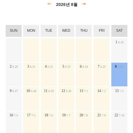
2026년 8월
SUN
MON
TUE
WED
THU
FRI
SAT
1
6.19
2
3
4
5
6
7
8
6.20
6.21
6.22
6.23
6.24
6.25
6.26
9
10
11
12
13
14
15
6.27
6.28
6.29
6.30
7.1
7.2
7.3
16
17
18
19
20
21
22
7.4
7.5
7.6
7.7
7.8
7.9
7.10