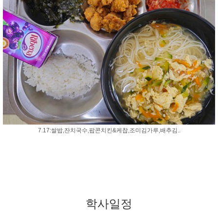
7.17:쌀밥,잔치국수,팝콘치킨&케찹,조미김가루,배추김..
학사일정