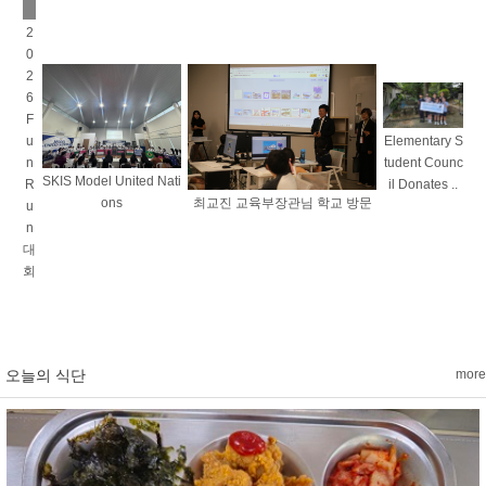
2
0
2
6
F
u
Elementary S
n
tudent Counc
SKIS Model United Nati
R
il Donates ..
ons
최교진 교육부장관님 학교 방문
u
n
대
회
오늘의 식단
more