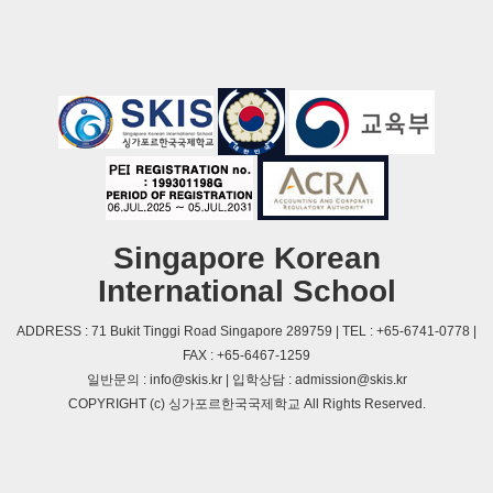
Singapore Korean
International School
ADDRESS : 71 Bukit Tinggi Road Singapore 289759 | TEL : +65-6741-0778 |
FAX : +65-6467-1259
일반문의 : info@skis.kr | 입학상담 : admission@skis.kr
COPYRIGHT (c) 싱가포르한국국제학교 All Rights Reserved.