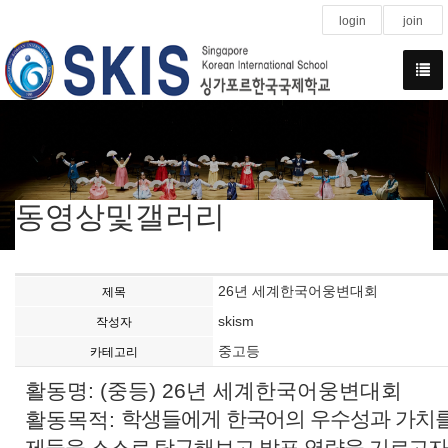
login
join
동영상및갤러리
26년 세계한국어웅변대회
제목
skism
작성자
중고등
카테고리
활동명: (중등) 26년 세계한국어웅변대회
학생들에게 한국어의 우수성과 가치를
활동목적:
제들을 스스로 탐구해보고 발표 역량을 기르고자