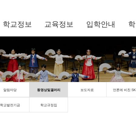
학교정보
교육정보
입학안내
학
알림마당
동영상및갤러리
보도자료
언론에 비친 SK
학교발전기금
학교규정집