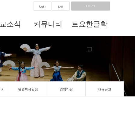
TOPIK
login
join
교소식
커뮤니티
토요한글학
교
IS
월별학사일정
영양마당
채용공고