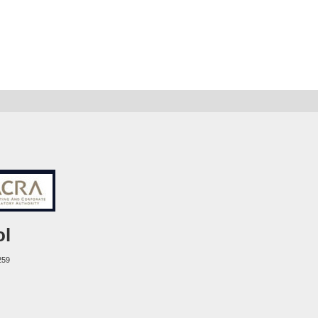
ol
259