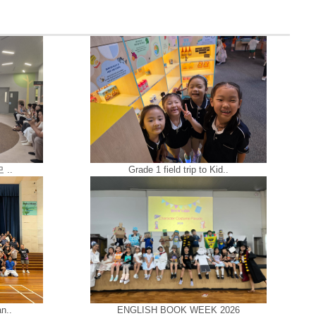
..
Grade 1 field trip to Kid..
n..
ENGLISH BOOK WEEK 2026