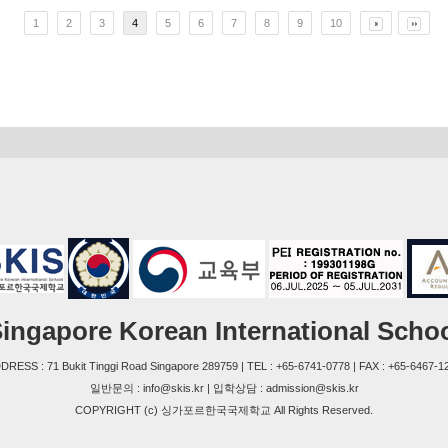
1
2
3
4
5
6
7
8
9
10
ingapore Korean International Scho
DRESS : 71 Bukit Tinggi Road Singapore 289759 | TEL : +65-6741-0778 | FAX : +65-6467-1
일반문의 : info@skis.kr | 입학상담 : admission@skis.kr
COPYRIGHT (c) 싱가포르한국국제학교 All Rights Reserved.