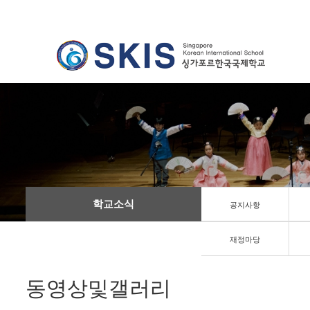
학교소식
공지사항
재정마당
동영상및갤러리