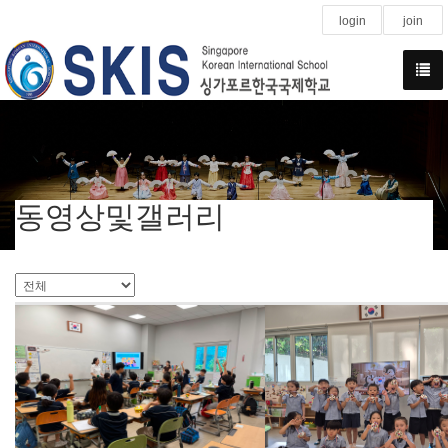
login
join
동영상및갤러리