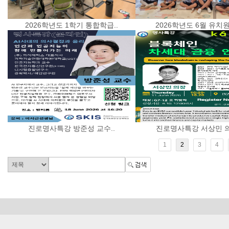
2026학년도 1학기 통합학급..
2026학년도 6월 유치원 
진로명사특강 방준성 교수..
진로명사특강 서상민 의
1
2
3
4