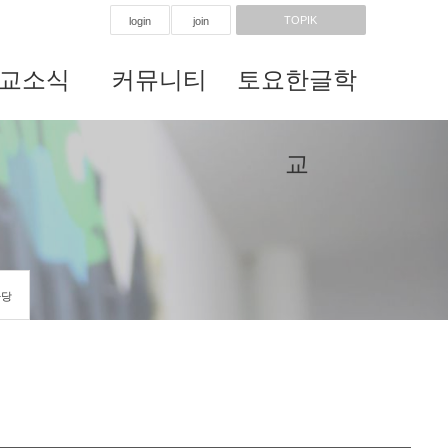
TOPIK
login
join
교소식
커뮤니티
토요한글학
교
마당