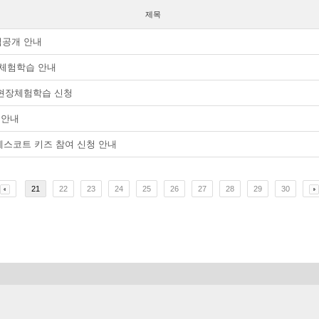
제목
업공개 안내
장체험학습 안내
 현장체험학습 신청
 안내
 에스코트 키즈 참여 신청 안내
21
22
23
24
25
26
27
28
29
30