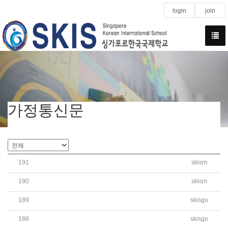
login
join
가정통신문
191
skism
2024학년도 고등 학부모 입시 설명회 안내
190
skism
2024학년도 대학 입시설명회 일정 추가 안
189
skisgo
[학운위]2024학년도 학교운영위원회 위원 선출 결과 안내
188
skisgo
[학운위-당선]2024학년도 학교운영위원회 학부모위원 당선자