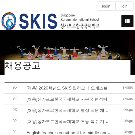
login
join
채용공고
95
[채용] 2026학년도 SKIS 필하모닉 오케스트라 강사(바이올린) 채용 공고
skisgo
94
[채용]싱가포르한국국제학교 사무국 행정팀장 채용 재공고
skisgo
93
[채용]싱가포르한국국제학교 행정 직원 채용 공고
skisgo
92
[채용]싱가포르한국국제학교 초등 특수 기간제 교사 채용 변경 공고
skisgo
91
English teacher recruitment for middle and high school
skisgo