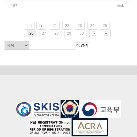
167
skisk
[SKIS 학부모] 1호 자녀의 마음이 건강하게 자라도록 이렇게 
21
22
23
24
25
26
27
28
29
30