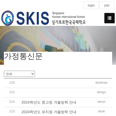
login
join
가정통신문
216
skiskrwp
2025 중등 SASMO(Singapore & Asian Schools Math Olymp
215
skisgo
[학운위]2025학년도 학교운영위원회 및 위원 선출 안내 홍
214
skism
2024학년도 중고등 겨울방학 안내
213
skisk
2024학년도 유치원 겨울방학 안내