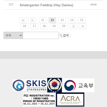
237
skisk
Kindergarten Fieldtrip (Hay Dairies)
11
12
13
14
15
16
17
18
19
20