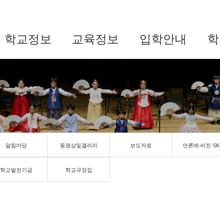
학교정보
교육정보
입학안내
학
알림마당
동영상및갤러리
보도자료
언론에 비친 SK
학교발전기금
학교규정집