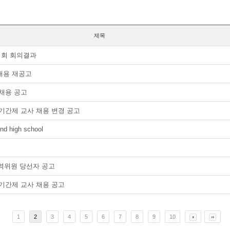
제목
기회 회의결과
채용 재공고
채용 공고
기간제 교사 채용 변경 공고
and high school
지역위원 당선자 공고
기간제 교사 채용 공고
1
2
3
4
5
6
7
8
9
10