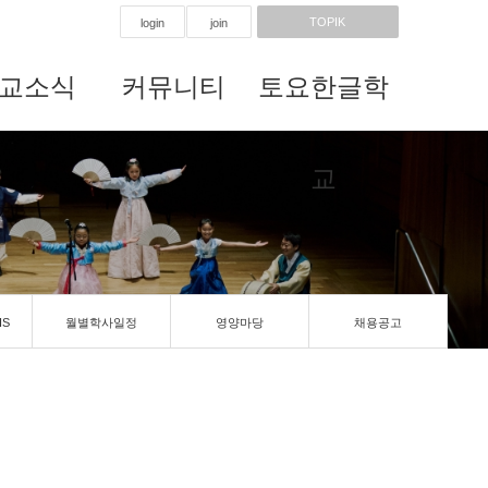
TOPIK
login
join
교소식
커뮤니티
토요한글학
교
IS
월별학사일정
영양마당
채용공고