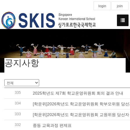
login
join
공지사항
335
2025학년도 제7회 학교운영위원회 회의 결과 안내
334
[학운위]2026학년도 학교운영위원회 학부모위원 당선
333
[학운위]2026학년도 학교운영위원회 교원위원 당선자
332
중등 교육과정 편제표