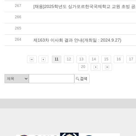
267
[채용]2025학년도 싱가포르한국국제학교 교원 초빙 
266
[채용] 2024학년도 SKIS 토요한글학교 유치원 교사 채
265
[채용]싱가포르한국국제학교 사무국 보건직원[대체인력
264
제163차 이사회 결과 안내(개최일 : 2024.9.27)
11
12
13
14
15
16
17
20