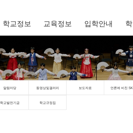
학교정보
교육정보
입학안내
학
알림마당
동영상및갤러리
보도자료
언론에 비친 SK
학교발전기금
학교규정집