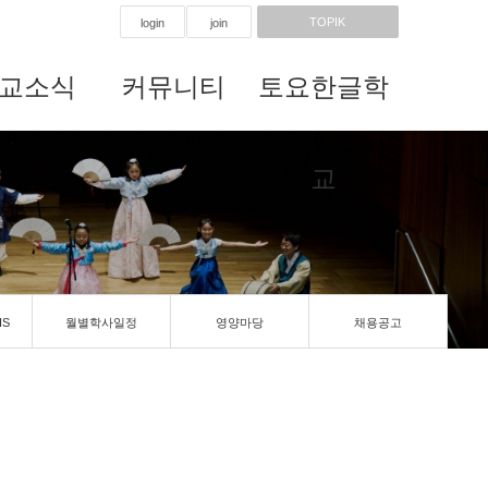
TOPIK
login
join
교소식
커뮤니티
토요한글학
교
IS
월별학사일정
영양마당
채용공고