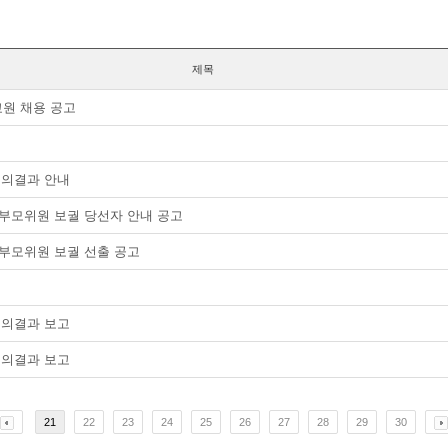
제목
교원 채용 공고
회의결과 안내
학부모위원 보궐 당선자 안내 공고
학부모위원 보궐 선출 공고
회의결과 보고
회의결과 보고
21
22
23
24
25
26
27
28
29
30