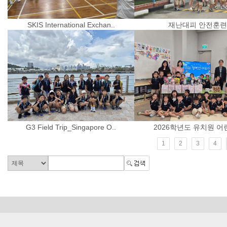
SKIS International Exchan..
재난대피 안전훈련
G3 Field Trip_Singapore O..
2026학년도 유치원 어린
1
2
3
4