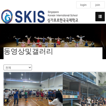
login
join
동영상및갤러리