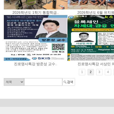
2026학년도 1학기 통합학급..
2026학년도 6월 유치원 
진로명사특강 방준성 교수..
진로명사특강 서상민 의
1
2
3
4