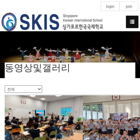
login
join
동영상및갤러리