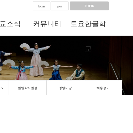
TOPIK
login
join
교소식
커뮤니티
토요한글학
교
IS
월별학사일정
영양마당
채용공고