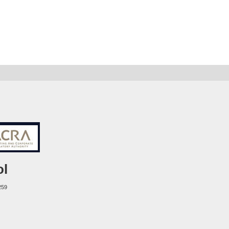
ol
259