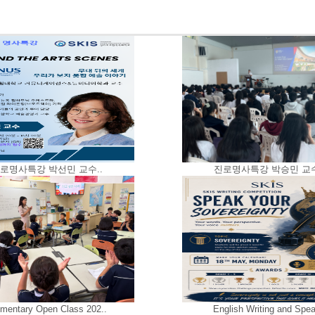
로명사특강 박선민 교수..
진로명사특강 박승민 교수
mentary Open Class 202..
English Writing and Spea