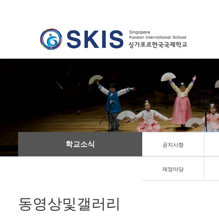
학교소식
공지사항
재정마당
동영상및갤러리