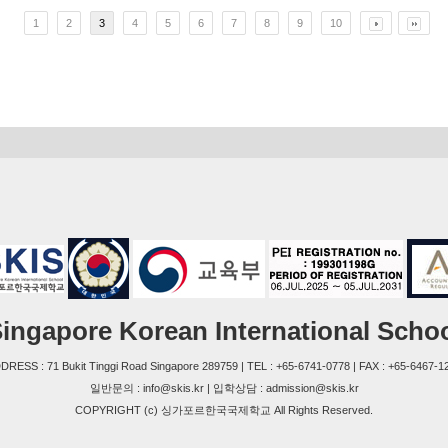
1
2
3
4
5
6
7
8
9
10
ingapore Korean International Scho
DRESS : 71 Bukit Tinggi Road Singapore 289759 | TEL : +65-6741-0778 | FAX : +65-6467-1
일반문의 : info@skis.kr | 입학상담 : admission@skis.kr
COPYRIGHT (c) 싱가포르한국국제학교 All Rights Reserved.