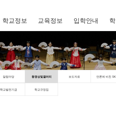
학교정보
교육정보
입학안내
학
알림마당
동영상및갤러리
보도자료
언론에 비친 SK
학교발전기금
학교규정집