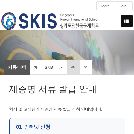
login
join
커뮤니티
가
SKIS
서
증
유
정
에
식
명
관
제증명 서류 발급 안내
통
바
및
서
기
학생 및 교직원의 제증명 서류 발급 신청 안내입니다.
신
란
알
발
관
01. 인터넷 신청
문
다
림
급
홍