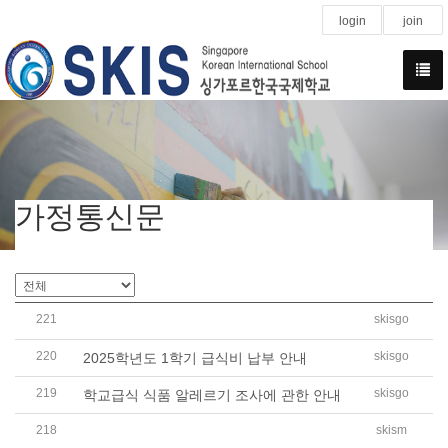
login
join
가정통신문
221
skisgo
[학운위]학교운영위원회 학부모위원 선출 공고
220
skisgo
2025학년도 1학기 급식비 납부 안내
219
skisgo
학교급식 식품 알레르기 조사에 관한 안내
218
skism
2025학년도 1학기 대입설명회 일정 안내(1차)