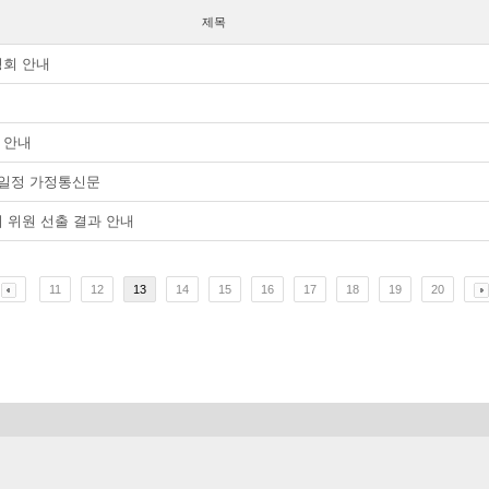
제목
명회 안내
 안내
 일정 가정통신문
회 위원 선출 결과 안내
11
12
13
14
15
16
17
18
19
20