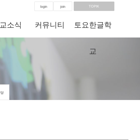
TOPIK
login
join
교소식
커뮤니티
토요한글학
교
마당