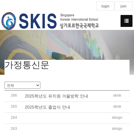
login
join
가정통신문
266
skisk
2025학년도 유치원 겨울방학 안내
265
skisk
2025학년도 졸업식 안내
264
skisgo
2025학년도 2학기 겨울방학 유,초,중,고 CCA 급식비 납부
263
skisgo
2025학년도 저소득층 학생 학비 국고 지원금 신청 안내