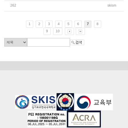
262
skism
2026학년도 G10, G11, G12 선택과목 최종 신청 안내 가
1
2
3
4
5
6
7
8
9
10