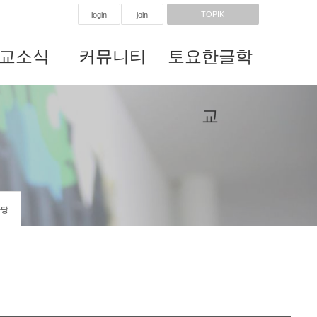
TOPIK
login
join
교소식
커뮤니티
토요한글학
교
마당