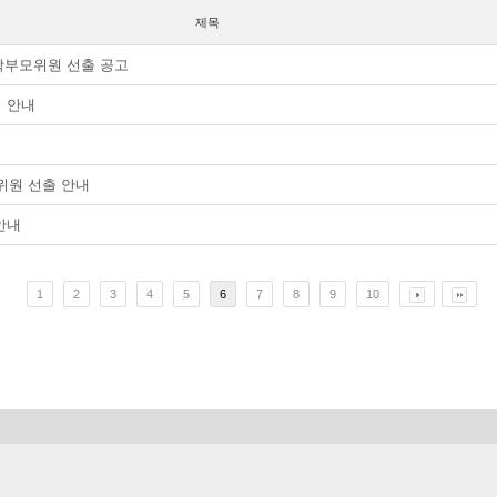
제목
학부모위원 선출 공고
 안내
 위원 선출 안내
안내
1
2
3
4
5
6
7
8
9
10