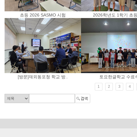
초등 2026 SASMO 시험
2026학년도 1학기 초등 
[방문]재외동포청 학교 방..
토요한글학교 수료
1
2
3
4