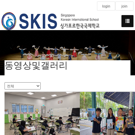
login
join
동영상및갤러리