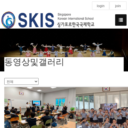
login
join
동영상및갤러리