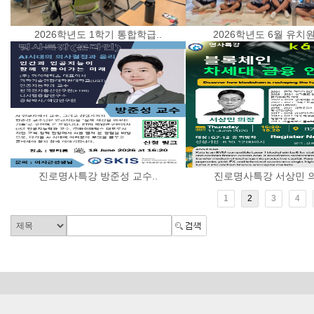
2026학년도 1학기 통합학급..
2026학년도 6월 유치원 
진로명사특강 방준성 교수..
진로명사특강 서상민 의
1
2
3
4