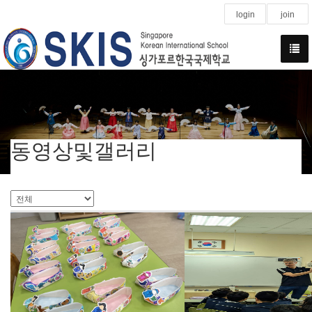
login
join
동영상및갤러리