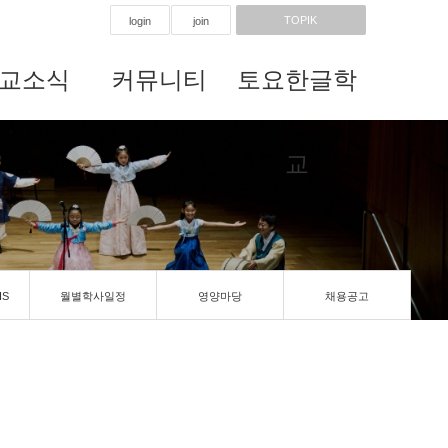
TOPIK
login
join
교소식
커뮤니티
토요한글학
교
IS
월별학사일정
영양마당
채용공고