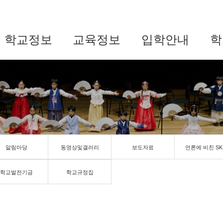
학교정보
교육정보
입학안내
학
알림마당
동영상및갤러리
보도자료
언론에 비친 SK
학교발전기금
학교규정집