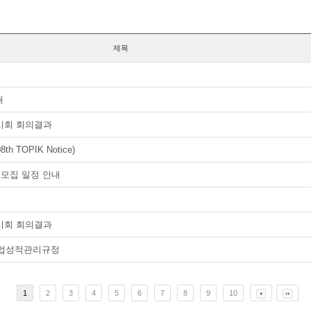
제목
내
임시회 회의결과
 TOPIK Notice)
 모집 일정 안내
임시회 회의결과
학업성적관리규정
1
2
3
4
5
6
7
8
9
10