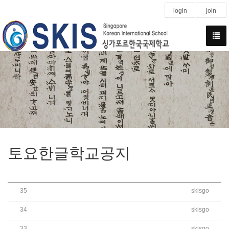
login
join
토요한글학교공지
35
skisgo
[가정통신문] 싱가포르 정부 발표에 따른 ‘토요..
34
skisgo
2022학년도 4월 토요한글학교 신입생 모집 예정 ..
33
skisgo