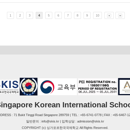
1
2
3
4
5
6
7
8
9
10
ingapore Korean International Scho
DRESS : 71 Bukit Tinggi Road Singapore 289759 | TEL : +65-6741-0778 | FAX : +65-6467-1
일반문의 : info@skis.kr | 입학상담 : admission@skis.kr
COPYRIGHT (c) 싱가포르한국국제학교 All Rights Reserved.