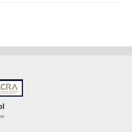
ol
259