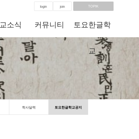
TOPIK
login
join
교소식
커뮤니티
토요한글학
교
학사달력
토요한글학교공지