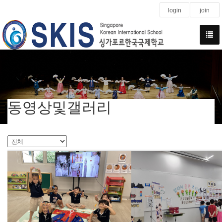
login
join
동영상및갤러리