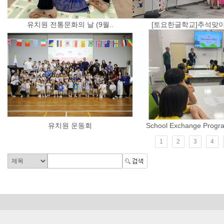
유치원 전통문화의 날 (9월..
[토요한글학교]추석맞이 
유치원 운동회
School Exchange Progr
1
2
3
4