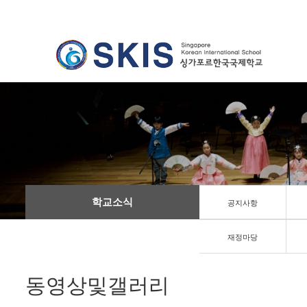
학교소식
공지사항
재정마당
동영상및갤러리