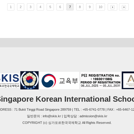
1
2
3
4
5
6
7
8
9
10
ingapore Korean International Scho
DRESS : 71 Bukit Tinggi Road Singapore 289759 | TEL : +65-6741-0778 | FAX : +65-6467-1
일반문의 : info@skis.kr | 입학상담 : admission@skis.kr
COPYRIGHT (c) 싱가포르한국국제학교 All Rights Reserved.