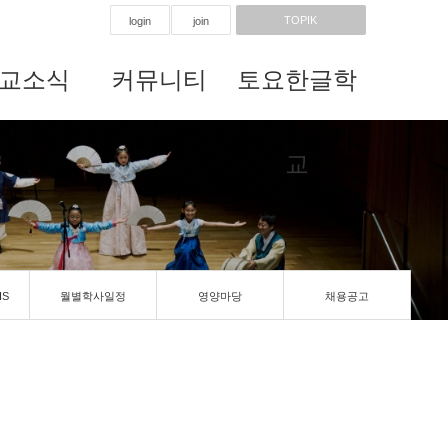
TOPIK
login
join
교소식
커뮤니티
토요한글학
교
IS
월별학사일정
영양마당
채용공고