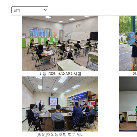
초등 2026 SASMO 시험
2
[방문]재외동포청 학교 방..