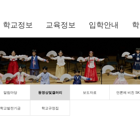
학교정보
교육정보
입학안내
학
알림마당
동영상및갤러리
보도자료
언론에 비친 SK
학교발전기금
학교규정집