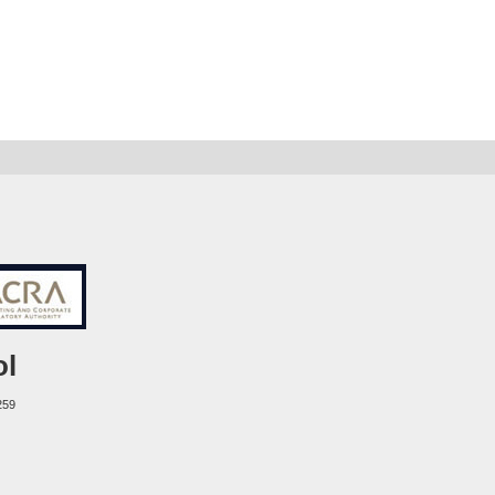
ol
259