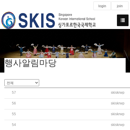
login
join
행사알림마당
57
skiskrwp
(초등) 초등학교 2022학년도 2학기 학생회 임원 선거 실시
56
skiskrwp
(학교장 동정) 제 77주년 광복절 경축식 참석
55
skiskrwp
(학교장 동정) 대한민국 대사배 싱가포르 전국 태권도 품새
54
skiskrwp
창의적 체험활동 리서치 프로젝트 발표회 개최