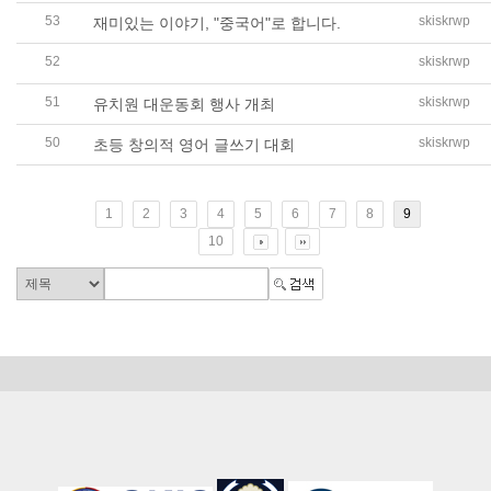
53
skiskrwp
재미있는 이야기, "중국어"로 합니다.
52
skiskrwp
초등 - “우리 아이디어 어때요?!” 초등 융합과학 탐구대회 
51
skiskrwp
유치원 대운동회 행사 개최
50
skiskrwp
초등 창의적 영어 글쓰기 대회
1
2
3
4
5
6
7
8
9
10