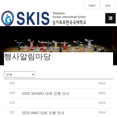
login
join
행사알림마당
105
skise
G3 School Exchange Program with Punggol Primary Scho
104
skise
2026 SASMO 대회 진행 안내
103
skise
2026 SKIS 초등 1학기 Basic English-Math 집중 과정 운
102
skise
2025 AMO 대회 진행 안내