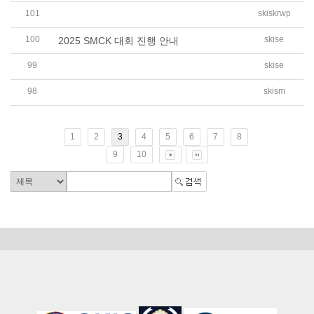
101
skiskrwp
SKIS 초등 6학년 영상만들기 활동자료 공유
100
skise
2025 SMCK 대회 진행 안내
99
skise
2025 SKIS 초등 Basic English-Math 집중 과정 운영 안내
98
skism
2025학년도 중고등 연간봉사활동 계획 안내
1
2
3
4
5
6
7
8
9
10