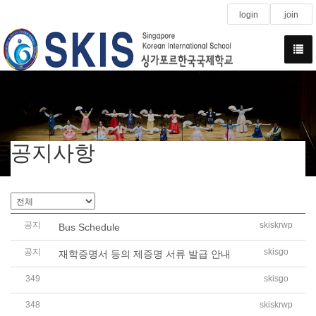
login
join
공지사항
공지
skiskrwp
Bus Schedule
공지
skisgo
재학증명서 등의 제증명 서류 발급 안내
349
skisgo
2026학년도 제3회 학교운영위원회 임시회 회의결과
348
skiskrwp
제108회 한국어능력시험 접수 안내 (108th TOPIK Notice)