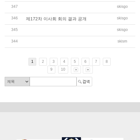
347
skisgo
2026학년도 2학기 신입생 및 전편입생 모집 일정 안내
346
skisgo
제172차 이사회 회의 결과 공개
345
skisgo
2026학년도 제2회 학교운영위원회 임시회 회의결과
344
skism
2026학년도 싱가포르한국국제학교 학업성적관리규정
1
2
3
4
5
6
7
8
9
10