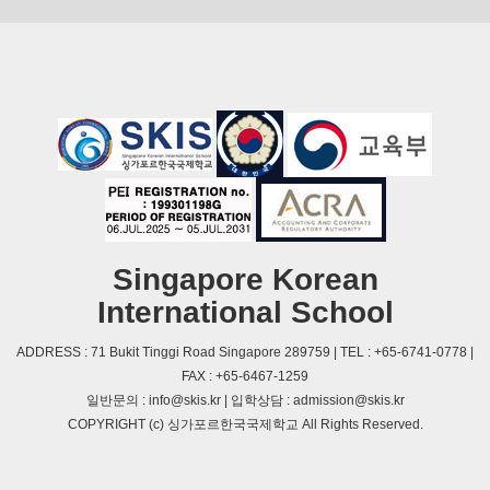
Singapore Korean
International School
ADDRESS : 71 Bukit Tinggi Road Singapore 289759 | TEL : +65-6741-0778 |
FAX : +65-6467-1259
일반문의 : info@skis.kr | 입학상담 : admission@skis.kr
COPYRIGHT (c) 싱가포르한국국제학교 All Rights Reserved.