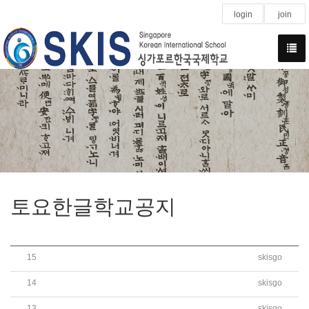
login
join
토요한글학교공지
15
skisgo
[가정통신문] 토요한글학교 등교 수업 안내 가정..
14
skisgo
2020학년도 2학기 토요한글학교 재학생 등록 안..
13
skisgo