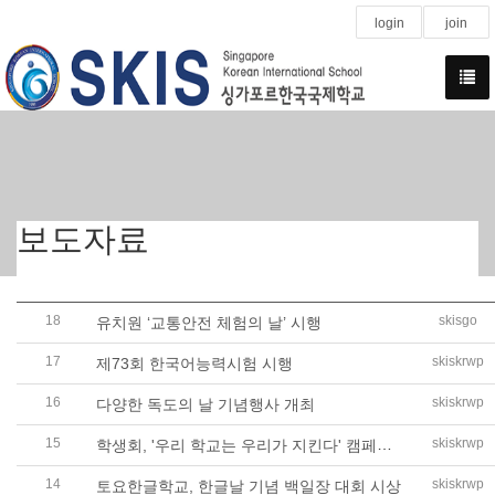
login
join
보도자료
18
skisgo
유치원 ‘교통안전 체험의 날’ 시행
17
skiskrwp
제73회 한국어능력시험 시행
16
skiskrwp
다양한 독도의 날 기념행사 개최
15
학생회, '우리 학교는 우리가 지킨다' 캠페인 전개
skiskrwp
14
skiskrwp
토요한글학교, 한글날 기념 백일장 대회 시상