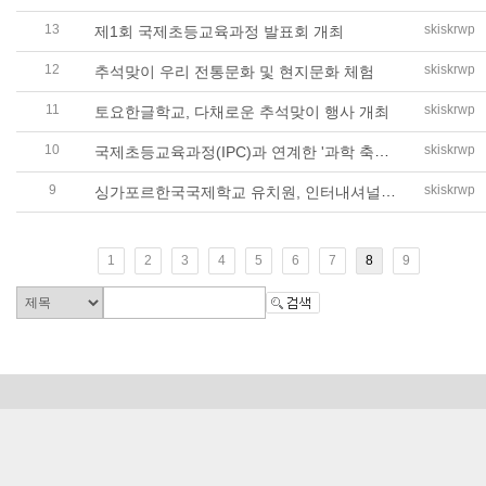
13
skiskrwp
제1회 국제초등교육과정 발표회 개최
12
skiskrwp
추석맞이 우리 전통문화 및 현지문화 체험
11
skiskrwp
토요한글학교, 다채로운 추석맞이 행사 개최
10
국제초등교육과정(IPC)과 연계한 '과학 축제' 개최
skiskrwp
9
싱가포르한국국제학교 유치원, 인터내셔널 위크 행사 성황리에 마무리
skiskrwp
1
2
3
4
5
6
7
8
9