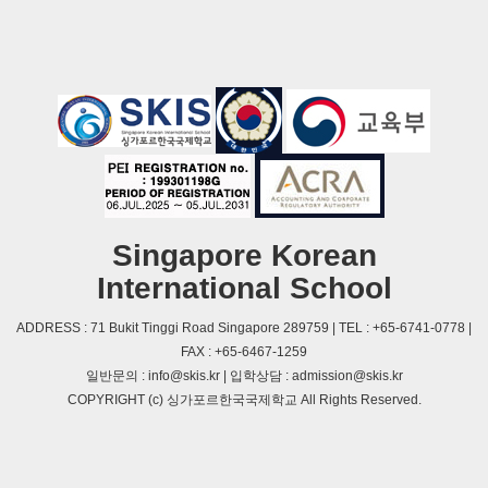
Singapore Korean
International School
ADDRESS : 71 Bukit Tinggi Road Singapore 289759 | TEL : +65-6741-0778 |
FAX : +65-6467-1259
일반문의 : info@skis.kr | 입학상담 : admission@skis.kr
COPYRIGHT (c) 싱가포르한국국제학교 All Rights Reserved.