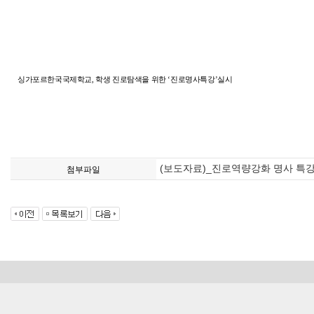
싱가포르한국국제학교
,
학생 진로탐색을 위한
‘
진로명사특강
’
실시
(보도자료)_진로역량강화 명사 특강.
첨부파일