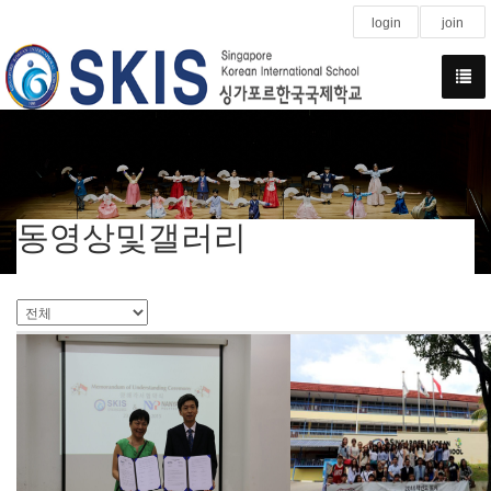
login
join
동영상및갤러리