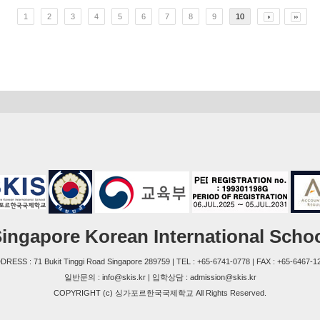
1
2
3
4
5
6
7
8
9
10
ingapore Korean International Scho
DRESS : 71 Bukit Tinggi Road Singapore 289759 | TEL : +65-6741-0778 | FAX : +65-6467-1
일반문의 : info@skis.kr | 입학상담 : admission@skis.kr
COPYRIGHT (c) 싱가포르한국국제학교 All Rights Reserved.