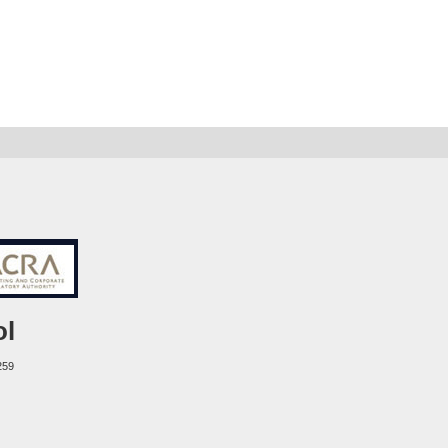
ol
259