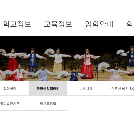
학교정보
교육정보
입학안내
학
알림마당
동영상및갤러리
보도자료
언론에 비친 SK
학교발전기금
학교규정집