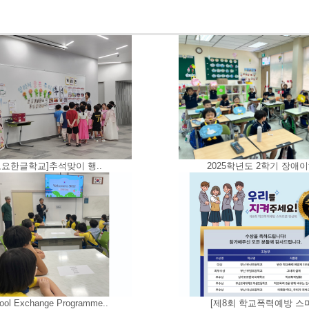
토요한글학교]추석맞이 행..
2025학년도 2학기 장애이
ool Exchange Programme..
[제8회 학교폭력예방 스마