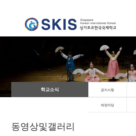
학교소식
공지사항
재정마당
동영상및갤러리