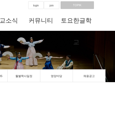
TOPIK
login
join
교소식
커뮤니티
토요한글학
교
IS
월별학사일정
영양마당
채용공고