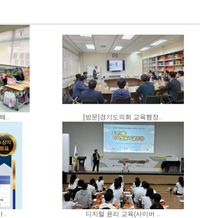
해..
[방문]경기도의회 교육행정..
..
디지털 윤리 교육(사이버 ..