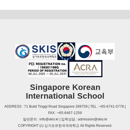
Singapore Korean
International School
ADDRESS : 71 Bukit Tinggi Road Singapore 289759 | TEL : +65-6741-0778 |
FAX : +65-6467-1259
일반문의 : info@skis.kr | 입학상담 : admission@skis.kr
COPYRIGHT (c) 싱가포르한국국제학교 All Rights Reserved.