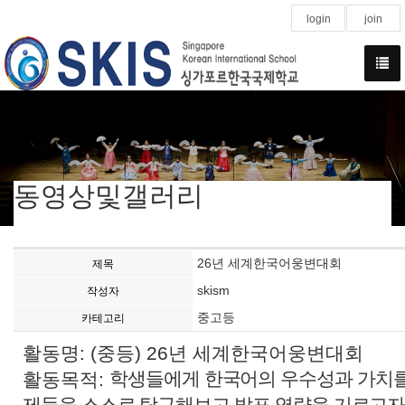
login
join
동영상및갤러리
26년 세계한국어웅변대회
제목
skism
작성자
중고등
카테고리
활동명: (중등) 26년 세계한국어웅변대회
학생들에게 한국어의 우수성과 가치를
활동목적:
제들을 스스로 탐구해보고 발표 역량을 기르고자