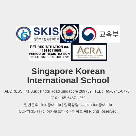
Singapore Korean
International School
ADDRESS : 71 Bukit Tinggi Road Singapore 289759 | TEL : +65-6741-0778 |
FAX : +65-6467-1259
일반문의 : info@skis.kr | 입학상담 : admission@skis.kr
COPYRIGHT (c) 싱가포르한국국제학교 All Rights Reserved.