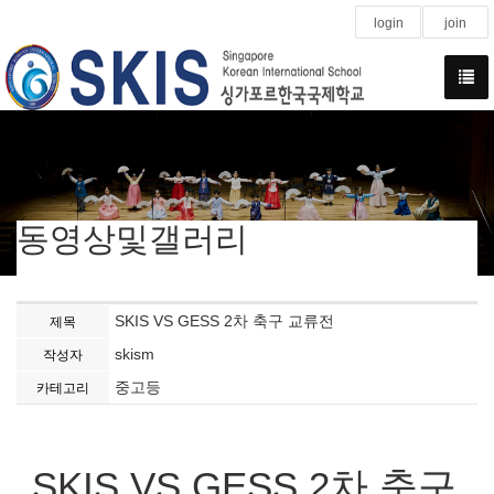
login
join
동영상및갤러리
SKIS VS GESS 2차 축구 교류전
제목
skism
작성자
중고등
카테고리
SKIS VS GESS 2차 축구