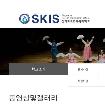
학교소식
공지사항
재정마당
동영상및갤러리