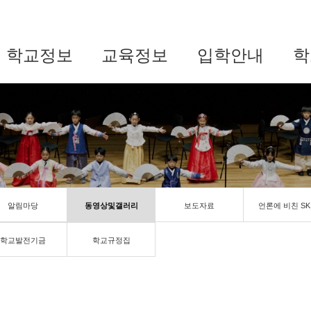
학교정보
교육정보
입학안내
학
알림마당
동영상및갤러리
보도자료
언론에 비친 SK
학교발전기금
학교규정집