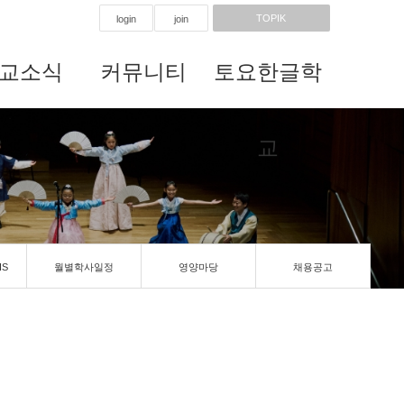
TOPIK
login
join
교소식
커뮤니티
토요한글학
교
IS
월별학사일정
영양마당
채용공고